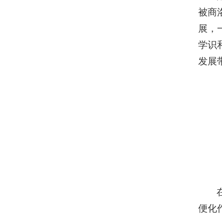
被商
展，
学识
发展
便化