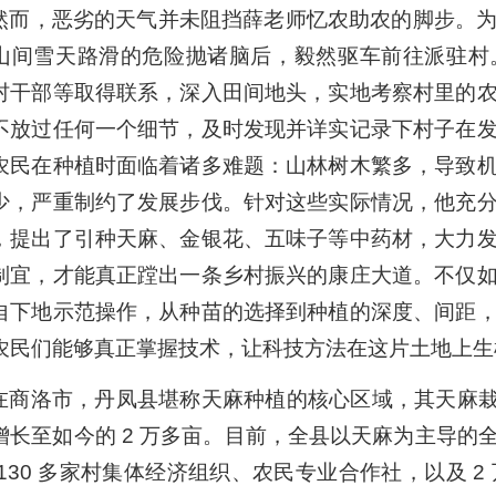
然而，恶劣的天气并未阻挡薛老师忆农助农的脚步。
山间雪天路滑的危险抛诸脑后，毅然驱车前往派驻村
村干部等取得联系，深入田间地头，实地考察村里的
不放过任何一个细节，及时发现并详实记录下村子在
农民在种植时面临着诸多难题：山林树木繁多，导致
少，严重制约了发展步伐。针对这些实际情况，他充
，提出了引种天麻、金银花、五味子等中药材，大力
制宜，才能真正蹚出一条乡村振兴的康庄大道。不仅
自下地示范操作，从种苗的选择到种植的深度、间距
农民们能够真正掌握技术，让科技方法在这片土地上生
在商洛市，丹凤县堪称天麻种植的核心区域，其天麻栽培
增长至如今的 2 万多亩。目前，全县以天麻为主导的全
 130 多家村集体经济组织、农民专业合作社，以及 2