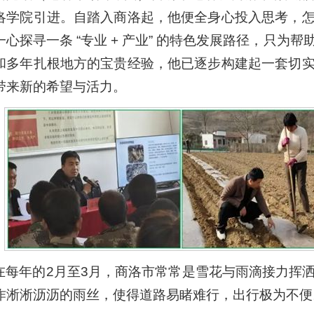
洛学院引进。自踏入商洛起，他便全身心投入思考，
一心探寻一条 “专业 + 产业” 的特色发展路径，只
和多年扎根地方的宝贵经验，他已逐步构建起一套切
带来新的希望与活力。
在每年的2月至3月，商洛市常常是雪花与雨滴接力挥
作淅淅沥沥的雨丝，使得道路易睹难行，出行极为不便