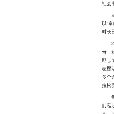
社会
以“
时长
号，
励志
志愿
多个
拉松
们逛
学，