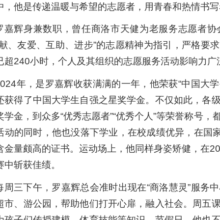
中，他是传递温暖与希望的志愿者，用青春和热情书写
罗嘉辉身兼数职，曾任商洛市天健为老服务志愿者协
奉献、友爱、互助、进步”的志愿精神为指引，严格要
已超240小时，个人及其组织的志愿服务活动影响力
2024年，是罗嘉辉收获满满的一年，他荣获“中国大学
还获得了中国大学生自强之星奖学金。不仅如此，各
奖学金，到众多“优秀志愿者”“优秀个人”等荣誉称号
活动的同时，他也没落下学业，在校成绩优异，在国家
含金量颇高的证书。运动场上，他同样身姿矫健，在20
赛中斩获佳绩。
每周三下午，罗嘉辉总会准时出现在“商洛慧灵”服务
超市、游公园，帮助他们打开心扉，融入社会。周五
为孩子们传授建模、体育技能等知识。节假日，他也