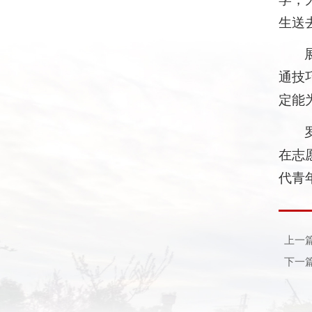
生送
通技
定能
在志
代青
上一
下一