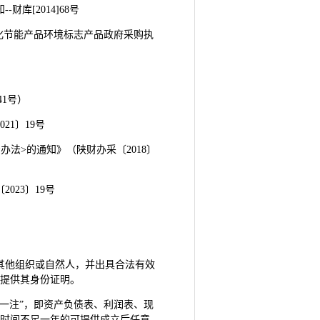
库[2014]68号
优化节能产品环境标志产品政府采购执
41号）
1〕19号
法>的通知》（陕财办采〔2018〕
023〕19号
其他组织或自然人，并出具合法有效
的提供其身份证明。
表一注”，即资产负债表、利润表、现
时间不足一年的可提供成立后任意