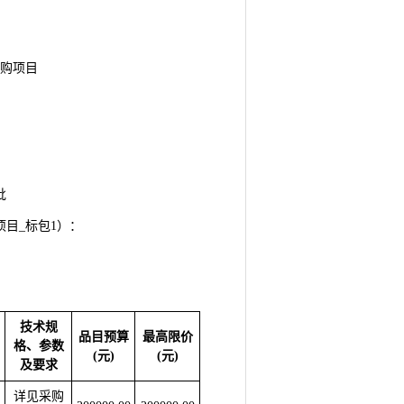
采购项目
批
项目_标包1）：
技术规
品目预算
最高限价
格、参数
(元)
(元)
及要求
详见采购