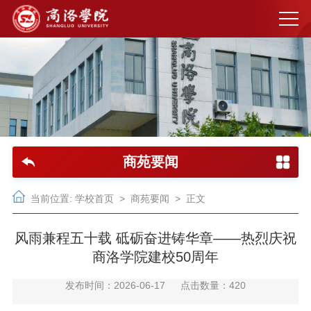
商苑要闻
当前位置:
学校首页
>
商苑要闻
> 正文
风雨兼程五十载 砥砺奋进铸华章——热烈庆祝
商洛学院建校50周年
发布时间：2026-06-17
点击数量：
420