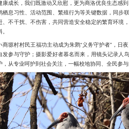
健康成长，我们既激动又欣慰，更为商洛优良生态感到
鹮栖息习性、活动范围、繁殖行为等关键数据，同步
赶、不干扰、不伤害，共同营造安全稳定的繁育环境
料。
小商塬村村民王福功主动成为朱鹮“义务守护者”，日
自发参与守护；摄影爱好者慕名而来，用镜头记录人
护，从专业呵护到社会关注，一幅校地协同、全民参与