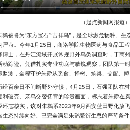
（起点新闻网报道
朱鹮被誉为“东方宝石”“吉祥鸟”，是全球濒危物种、生
为严苛。今年1月25日，商洛学院生物医药与食品工
峰博士，在丹江流域开展常规野外鸟类调查时，于商
活动踪迹。凭借扎实专业功底与敏锐观察，团队第一
踪监测，全程守护朱鹮从觅食、择树、筑巢、交配、孵
历经百余日不间断野外守候，4月25日，石强团队在
顺利破壳、亲鸟交替抚育的珍贵画面，标志着朱鹮在
经环志核实，该对朱鹮系2023年9月西安蓝田野化放
洛生态持续向好、已完全满足朱鹮繁衍生息的严苛条件