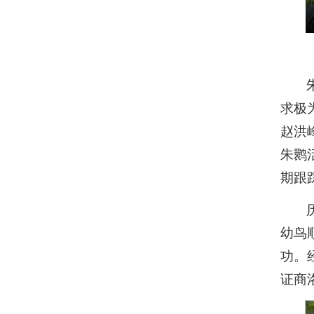
求极
赵洪
朱鹮
期跟
幼鸟
功。
证商