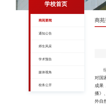
学校首页
商苑
商苑要闻
通知公告
师生风采
学术预告
媒体视角
对国
成果
校务公开
播》
外自