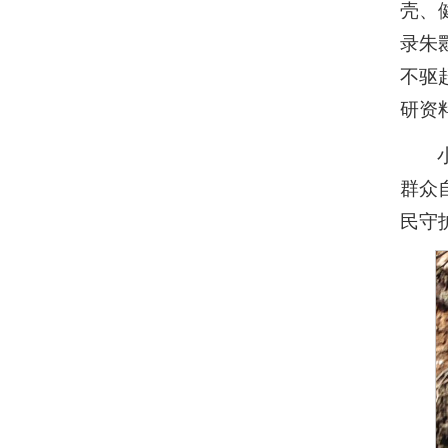
壳、
录朱
不驱
研资
群众
民守