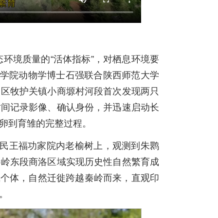
）
态环境质量的“活体指标”，对栖息环境要
程学院动物学博士石强联合陕西师范大学
州区牧护关镇小商塬村河段首次发现两只
时间记录影像、确认身份，并迅速启动长
卵到育雏的完整过程。
村民王福功家院内老榆树上，观测到朱鹮
秦岭东段商洛区域实现历史性自然繁育成
飞个体，自然迁徙跨越秦岭而来，直观印
。