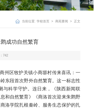
当前位置:
学校首页
>
商苑要闻
> 正文
朱鹮成功自然繁育
：
742
市商州区牧护关镇小商塬村传来喜讯：一
秦岭东段首次野外自然繁育。这一标志性
测与科学守护。连日来，《陕西新闻联
栖息和自然繁育》《商洛首次迎来朱鹮野
道商洛学院扎根秦岭、服务生态保护的扎