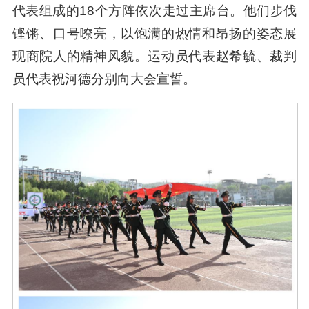
代表组成的18个方阵依次走过主席台。他们步伐
铿锵、口号嘹亮，以饱满的热情和昂扬的姿态展
现商院人的精神风貌。运动员代表赵希毓、裁判
员代表祝河德分别向大会宣誓。