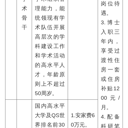
岗位待
术
理能力，能
遇。
骨
统领现有学
3.博士
干
术队伍开展
入职三
高层次的学
年内，
科建设工作
享受过
和学术活动
渡性住
的高水平人
房一套
才，年龄原
或住房
则上不超过
补贴12
50周岁。
00元/
国内高水平
月。
大学及QS世
1.安家费6
4.配备
界排名前30
0万元。
科研笔