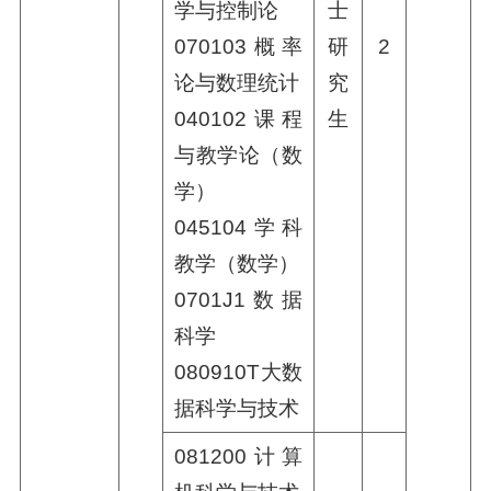
学与控制论
士
070103概率
研
2
论与数理统计
究
040102课程
生
与教学论（数
学）
045104学科
教学（数学）
0701J1数据
科学
080910T大数
据科学与技术
081200计算