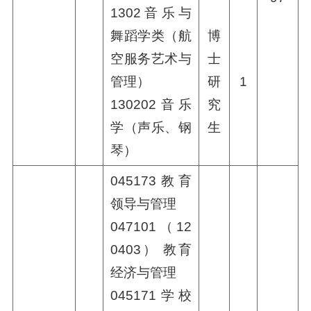
1302音乐与
舞蹈学类（航
博
空服务艺术与
士
管理）
研
1
130202音乐
究
学（声乐、钢
生
琴）
045173教育
领导与管理
047101（12
0403） 教育
经济与管理
045171学校