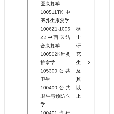
医康复学
100511TK中
医养生康复学
1006Z1-1006
硕
Z2中西医结
士
合康复学
研
100502K针灸
究
推拿学
生
2
105300公共
及
卫生
其
100400公共
以
卫生与预防医
上
学
100401流行