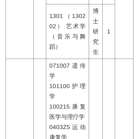
博
1301（1302
士
02） 艺术学
研
1
（音乐与舞
究
蹈）
生
071007遗传
学
101100护理
学
100215康复
医学与理疗学
0403Z5运动
康复学