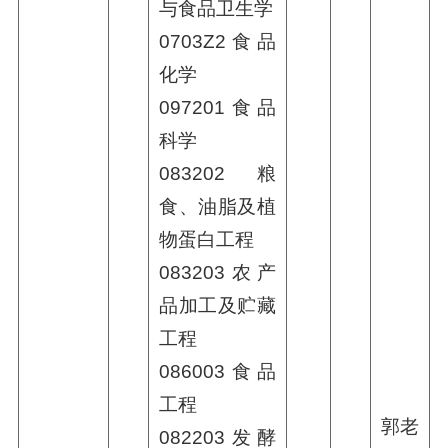
与食品卫生学
0703Z2食品
化学
097201食品
科学
083202粮
食、油脂及植
物蛋白工程
083203农产
品加工及贮藏
工程
086003食品
工程
郭老
082203发酵