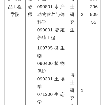
品工程
教
090801水产
士
296
学院
师
动物营养与饲
研
2
509
料学
究
55
090801增殖
生
养殖工程
100705微生
物
090400植物
保护
博
090301土壤
士
学
研
1
071300生态
究
学