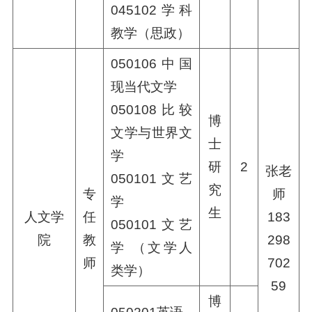
045102学科
教学（思政）
050106中国
现当代文学
050108比较
博
文学与世界文
士
学
研
2
张老
050101文艺
究
专
师
学
生
人文学
任
183
050101文艺
院
教
298
学 （文学人
师
702
类学）
59
博