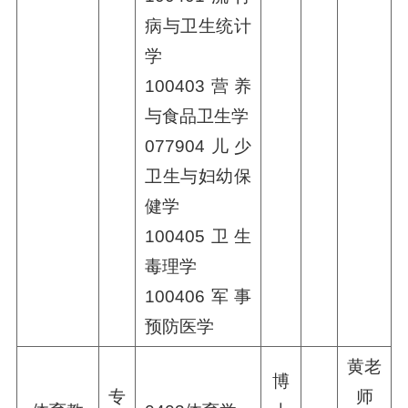
病与卫生统计
学
100403营养
与食品卫生学
077904儿少
卫生与妇幼保
健学
100405卫生
毒理学
100406军事
预防医学
黄老
博
专
师