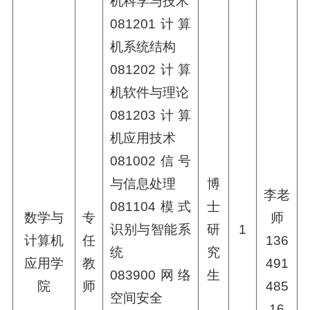
机科学与技术
081201计算
机系统结构
081202计算
机软件与理论
081203计算
机应用技术
081002信号
与信息处理
博
李老
081104模式
士
数学与
专
师
识别与智能系
研
1
计算机
任
136
统
究
应用学
教
491
083900网络
生
院
师
485
空间安全
16