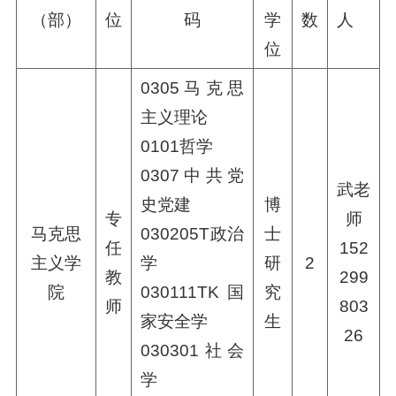
（部）
位
码
学
数
人
位
0305马克思
主义理论
0101哲学
0307中共党
武老
史党建
博
专
师
马克思
030205T政治
士
任
152
主义学
学
研
2
教
299
院
030111TK国
究
师
803
家安全学
生
26
030301社会
学