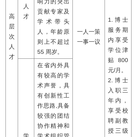
响力的突出
人
贡献专家及
高
才
1.博士
学术带头
层
服务期
人，年龄原
一人一策
次
内享受
则上不超过
一事一议
人
学位津
55 周岁。
才
贴800
在省内外具
元/月。
有较高的学
2.博士
术声誉，具
入职三
有创新性工
年内，
作思路,具备
享受校
较强的团结
聘副教
协作精神和
授三级
学
学术组织管