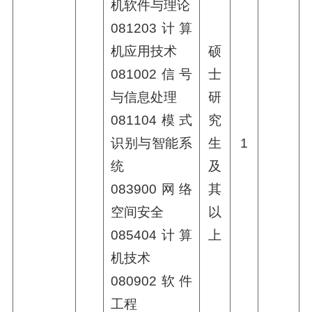
机软件与理论
081203计算
机应用技术
硕
081002信号
士
与信息处理
研
081104模式
究
识别与智能系
生
1
统
及
083900网络
其
空间安全
以
085404计算
上
机技术
080902软件
工程