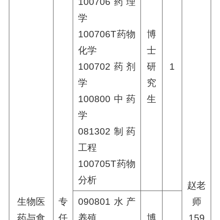
100706药理
学
100706T药物
博
化学
士
100702药剂
研
1
学
究
100800中药
生
学
081302制药
工程
100705T药物
分析
赵老
生物医
专
090801水产
师
药与食
任
养殖
博
159