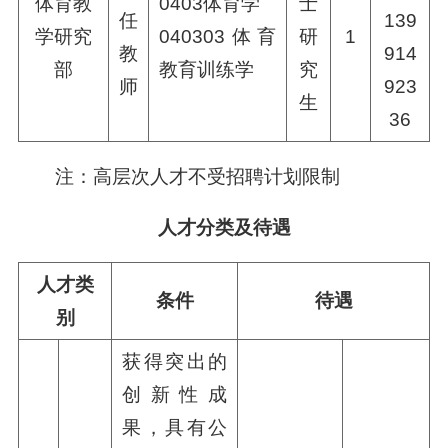
体育教
0403体育学
士
任
139
学
研究
040303体育
研
1
教
914
部
教育训练学
究
师
923
生
36
注：高层次人才不受招聘计划限制
人才分类及待遇
人才类
条件
待遇
别
获得突出的
创新性成
果，具有公