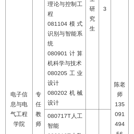
理论与控制工
研
3
程
究
081104模式
生
识别与智能系
统
080901计算
机科学与技术
080205工业
设计
陈老
080202机械
电子信
专
师
设计
息与电
任
135
气工程
教
091
080717T人工
学院
师
494
智能
56