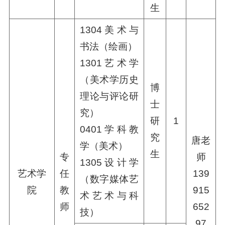
生
1304美术与
书法（绘画）
1301艺术学
（美术学历史
博
理论与评论研
士
究）
研
1
0401学科教
究
唐老
学（美术）
生
专
师
1305设计学
艺术学
任
139
（数字媒体艺
院
教
915
术艺术与科
师
652
技）
97