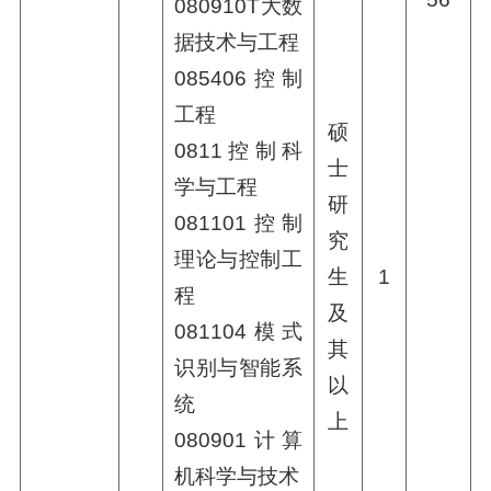
080910T大数
据技术与工程
085406控制
工程
硕
0811控制科
士
学与工程
研
081101控制
究
理论与控制工
生
1
程
及
081104模式
其
识别与智能系
以
统
上
080901计算
机科学与技术