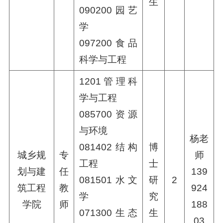
生
090200园艺
学
097200食品
科学与工程
1201管理科
学与工程
085700资源
与环境
杨老
081402结构
博
城乡规
专
师
工程
士
划与建
任
139
081501水文
研
2
筑工程
教
924
学
究
学院
师
188
071300生态
生
03